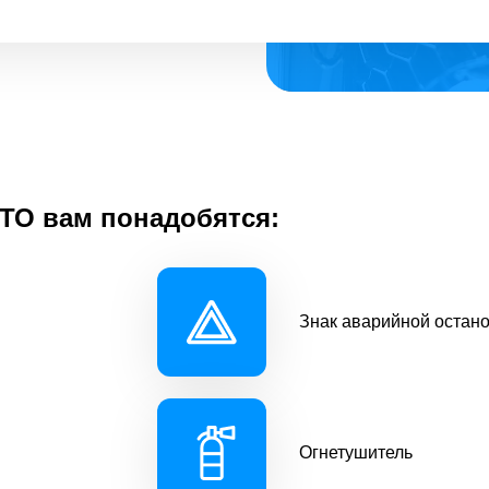
ТО вам понадобятся:
Знак аварийной остан
Огнетушитель