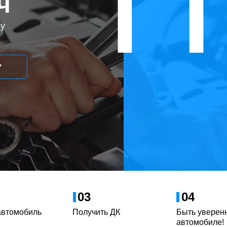
П
ч
ру
У
03
04
автомобиль
Получить ДК
Быть уверен
автомобиле!