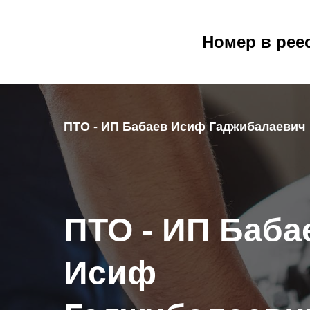
Номер в рее
ПТО - ИП Бабаев Исиф Гаджибалаевич
ПТО - ИП Баба
Исиф